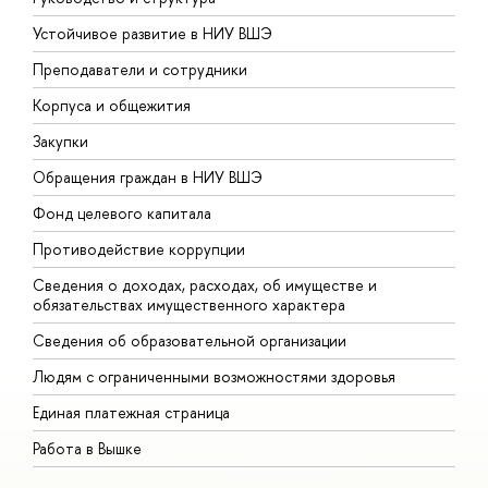
Устойчивое развитие в НИУ ВШЭ
О
Преподаватели и сотрудники
П
Корпуса и общежития
В
Закупки
П
Обращения граждан в НИУ ВШЭ
А
Фонд целевого капитала
Д
Противодействие коррупции
Ц
Сведения о доходах, расходах, об имуществе и
Б
обязательствах имущественного характера
О
Сведения об образовательной организации
О
Людям с ограниченными возможностями здоровья
Единая платежная страница
Работа в Вышке