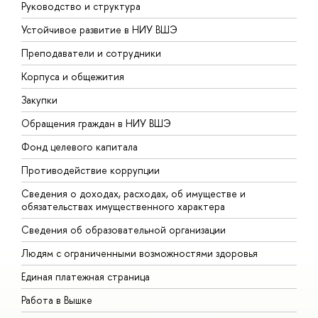
Руководство и структура
Д
Устойчивое развитие в НИУ ВШЭ
О
Преподаватели и сотрудники
П
Корпуса и общежития
В
Закупки
П
Обращения граждан в НИУ ВШЭ
А
Фонд целевого капитала
Д
Противодействие коррупции
Ц
Сведения о доходах, расходах, об имуществе и
Б
обязательствах имущественного характера
О
Сведения об образовательной организации
О
Людям с ограниченными возможностями здоровья
Единая платежная страница
Работа в Вышке