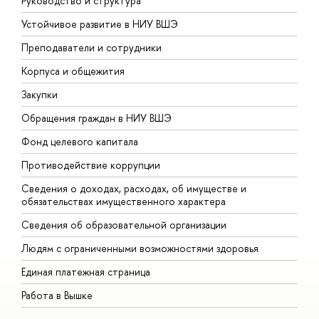
Руководство и структура
Д
Устойчивое развитие в НИУ ВШЭ
О
Преподаватели и сотрудники
П
Корпуса и общежития
В
Закупки
П
Обращения граждан в НИУ ВШЭ
А
Фонд целевого капитала
Д
Противодействие коррупции
Ц
Сведения о доходах, расходах, об имуществе и
Б
обязательствах имущественного характера
О
Сведения об образовательной организации
О
Людям с ограниченными возможностями здоровья
Единая платежная страница
Работа в Вышке