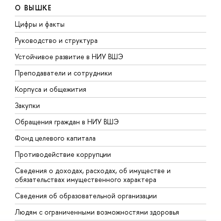
О ВЫШКЕ
Цифры и факты
Л
Руководство и структура
Д
Устойчивое развитие в НИУ ВШЭ
О
Преподаватели и сотрудники
П
Корпуса и общежития
В
Закупки
П
Обращения граждан в НИУ ВШЭ
А
Фонд целевого капитала
Д
Противодействие коррупции
Ц
Сведения о доходах, расходах, об имуществе и
Б
обязательствах имущественного характера
О
Сведения об образовательной организации
О
Людям с ограниченными возможностями здоровья