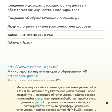
Сведения о доходах, расходах, об имуществе и
Б
обязательствах имущественного характера
О
Сведения об образовательной организации
О
Людям с ограниченными возможностями здоровья
Единая платежная страница
Работа в Вышке
http://www.minobrnauki.gov.ru/
Министерство науки и высшего образования РФ
https://edu.gov.ru/
Министерство просвещения РФ
https://elearning.hse.ru/mooc
Мы используем файлы cookies для улучшения работы сайта
Массовые открытые онлайн-курсы
НИУ ВШЭ и большего удобства его использования. Более
подробную информацию об использовании файлов cookies
можно найти
здесь
, наши правила обработки персональных
данных –
здесь
. Продолжая пользоваться сайтом, вы
✖
© НИУ ВШЭ 1993–2026
Адреса и контакты
Условия
подтверждаете, что были проинформированы об
использования материалов
Политика конфиденциальности
Карта
использовании файлов cookies сайтом НИУ ВШЭ и согласны
сайта