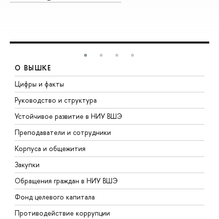
О ВЫШКЕ
Цифры и факты
Л
Руководство и структура
Д
Устойчивое развитие в НИУ ВШЭ
О
Преподаватели и сотрудники
П
Корпуса и общежития
В
Закупки
П
Обращения граждан в НИУ ВШЭ
А
Фонд целевого капитала
Д
Противодействие коррупции
Ц