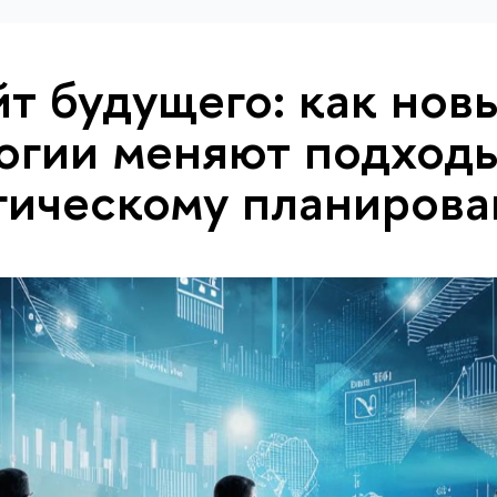
т будущего: как нов
огии меняют подходы
гическому планиров