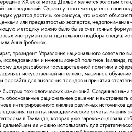
середине XX века метод Дельфи является золотым ста
йт-исследований. Однако у этого метода есть свои недо
ндах удается достичь консенсуса, что может объяснят
енками или предвзятостью экспертов, недопониманием
ующую методику можно было бы за счет точных формул
ровых инструментов и тщательного подбора специалист
нила Анна Гребенюк.
арат, президент Управления национального совета по в
е, исследованиям и инновационной политике Таиланда, 
орму для разработки государственной политики в сфере
ъединяет искусственный интеллект, машинное обучение
ти форсайта для выявления трендов и принятия стратег
 быстрых технологических изменений. Созданная нами
ть обоснованные рациональные решения и выстраивать 
нове интегрированного анализа различных источников да
ледования, патенты, неакадемические отчеты, мнения э
латформа в Таиланде, которая уже зарекомендовала себ
В дальнейшем ее можно использовать для стратегическо
экологии, энергетики, национальной безопасности, меж