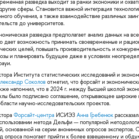
временная разведка выходит за рамки экономики и охват
 другие сферы. Становится важной интеграция технологи
нного обучения, а также взаимодействие различных заи
тельств до университетов.
омическая разведка предполагает анализ данных на все
то дает возможность принимать своевременные и рацио
ических целей, повышать производительность и конкуре
озы и планировать будущее даже в условиях неопреде
рауи.
тора Института статистических исследований и эконо
лександр Соколов
отметил, что форсайт и экономическ
акже напомнил, что в 2024 г. между Высшей школой эко
хлы было подписано соглашение, открывающее широкие
области научно-исследовательских проектов.
ктора
Форсайт-центра
ИСИЭЗ
Анна Гребенюк
рассказал
спользовании метода Дельфи — популярной методологи
й, основанной на серии анонимных опросов экспертов. С
д опроса помогает прийти к более взвешенному и обду