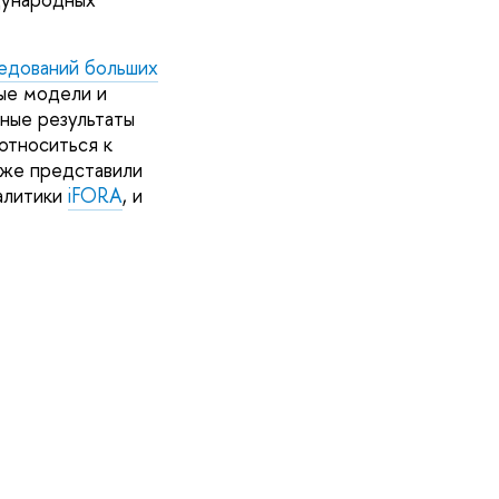
едований больших
вые модели и
ные результаты
относиться к
кже представили
алитики
iFORA
, и