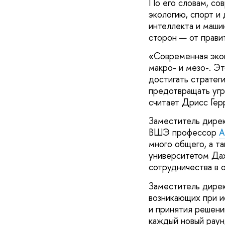
По его словам, со
экологию, спорт и
интеллекта и маши
сторон — от прави
«Современная экон
макро- и мезо-. Э
достигать стратег
предотвращать угр
считает Дрисс Гер
Заместитель дирек
ВШЭ профессор
А
много общего, а т
университетом Да
сотрудничества в 
Заместитель дире
возникающих при и
и принятия решени
каждый новый раун