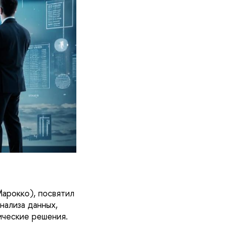
арокко), посвятил
нализа данных,
ические решения.