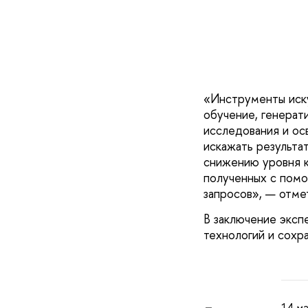
«Инструменты иску
обучение, генерат
исследования и ос
искажать результа
снижению уровня к
полученных с помо
запросов», — отме
В заключение эксп
технологий и сохр
14 ма