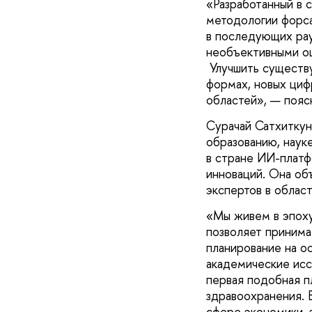
«Разработанный в 
методологии форса
в последующих рау
необъективными оц
Улучшить существ
формах, новых циф
областей», — пояс
Сурачай Сатхиткун
образованию, наук
в стране ИИ-платф
инноваций. Она об
экспертов в облас
«Мы живем в эпоху
позволяет принима
планирование на ос
академические исс
первая подобная п
здравоохранения. 
сфере экономики, 