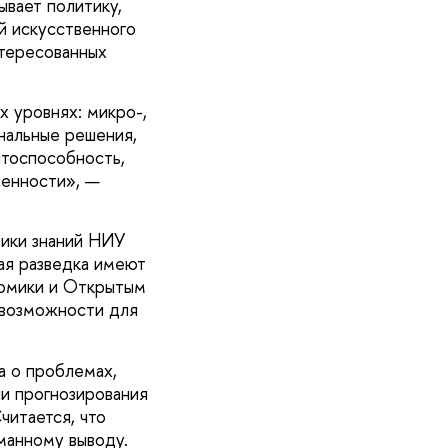
ывает политику,
й искусственного
нтересованных
х уровнях: микро-,
нальные решения,
нтоспособность,
ленности», —
мики знаний НИУ
ая разведка имеют
номики и Открытым
 возможности для
а о проблемах,
и прогнозирования
читается, что
манному выводу.