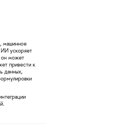
х, машинное
 ИИ ускоряет
м он может
жет привести к
ь данных,
формулировки
интеграции
й.