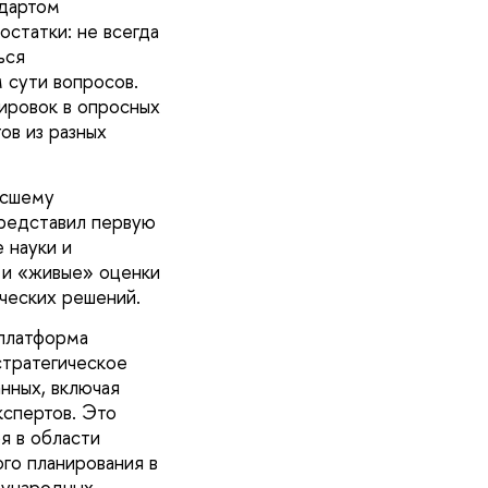
ндартом
статки: не всегда
ься
 сути вопросов.
ировок в опросных
ов из разных
ысшему
представил первую
 науки и
 и «живые» оценки
ических решений.
 платформа
стратегическое
нных, включая
кспертов. Это
я в области
го планирования в
дународных