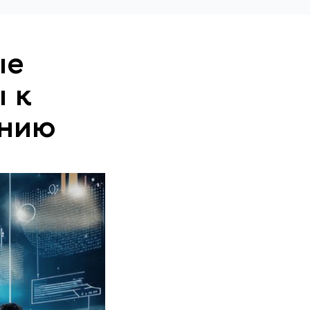
ые
 к
анию