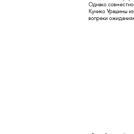
Однако совместное
Кунико Урашимы из
вопреки ожиданиям