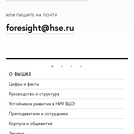
ИЛИ ПИШИТЕ НА ПОЧТУ
foresight@hse.ru
О ВЫШКЕ
Цифры и факты
Л
Руководство и структура
Д
Устойчивое развитие в НИУ ВШЭ
О
Преподаватели и сотрудники
П
Корпуса и общежития
В
Закупки
П