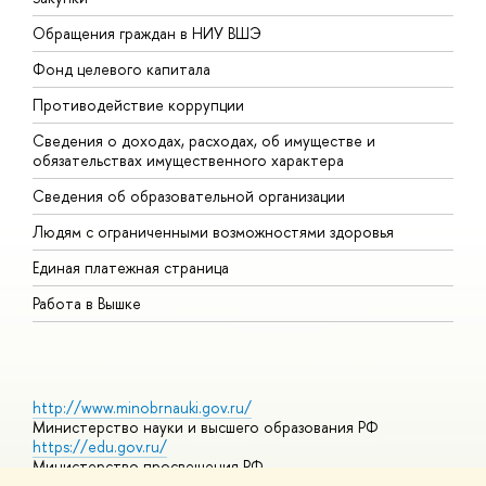
Обращения граждан в НИУ ВШЭ
А
Фонд целевого капитала
Д
Противодействие коррупции
Ц
Сведения о доходах, расходах, об имуществе и
Б
обязательствах имущественного характера
О
Сведения об образовательной организации
О
Людям с ограниченными возможностями здоровья
Единая платежная страница
Работа в Вышке
http://www.minobrnauki.gov.ru/
Министерство науки и высшего образования РФ
https://edu.gov.ru/
Министерство просвещения РФ
https://elearning.hse.ru/mooc