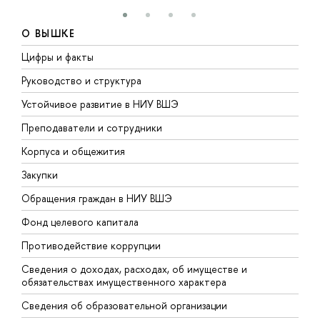
О ВЫШКЕ
Цифры и факты
Л
Руководство и структура
Д
Устойчивое развитие в НИУ ВШЭ
О
Преподаватели и сотрудники
П
Корпуса и общежития
В
Закупки
П
Обращения граждан в НИУ ВШЭ
А
Фонд целевого капитала
Д
Противодействие коррупции
Ц
Сведения о доходах, расходах, об имуществе и
Б
обязательствах имущественного характера
О
Сведения об образовательной организации
О