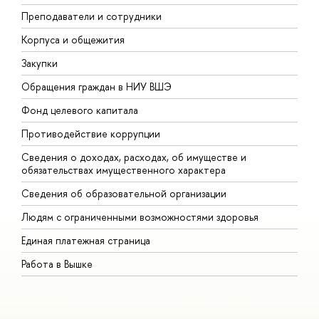
Преподаватели и сотрудники
П
Корпуса и общежития
В
Закупки
П
Обращения граждан в НИУ ВШЭ
А
Фонд целевого капитала
Д
Противодействие коррупции
Ц
Сведения о доходах, расходах, об имуществе и
Б
обязательствах имущественного характера
О
Сведения об образовательной организации
О
Людям с ограниченными возможностями здоровья
Единая платежная страница
Работа в Вышке