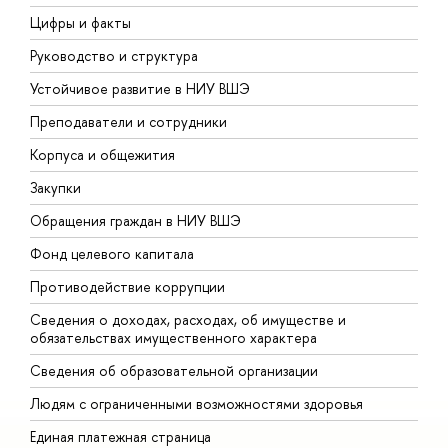
Цифры и факты
Л
Руководство и структура
Д
Устойчивое развитие в НИУ ВШЭ
О
Преподаватели и сотрудники
П
Корпуса и общежития
В
Закупки
П
Обращения граждан в НИУ ВШЭ
А
Фонд целевого капитала
Д
Противодействие коррупции
Ц
Сведения о доходах, расходах, об имуществе и
Б
обязательствах имущественного характера
О
Сведения об образовательной организации
О
Людям с ограниченными возможностями здоровья
Единая платежная страница