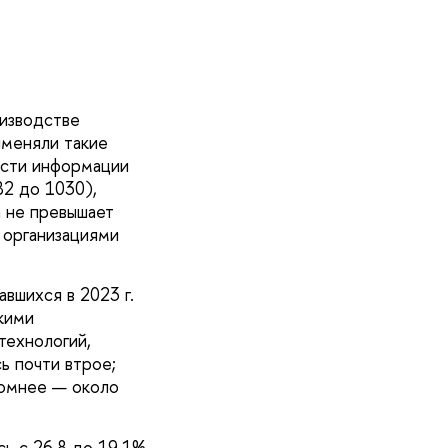
оизводстве
именяли такие
асти информации
82 до 1030),
 не превышает
 организациями
вшихся в 2023 г.
кими
технологий,
ь почти втрое;
ромнее — около
ь с 26,8 до 19,1%,