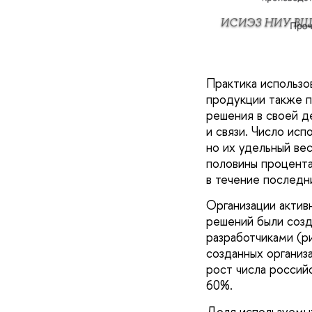
ИСИЭЗ НИУ ВШ
Практика использо
продукции также по
решения в своей д
и связи. Число исп
но их удельный ве
половины процент
в течение последни
Организации актив
решений были созд
разработчиками (р
созданных организа
рост числа россий
60%.
Доля используемых