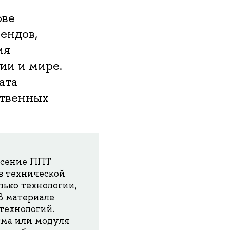
ове
ендов,
ия
ии и мире.
ата
ственных
есение ППТ
в технической
лько технологии,
В материале
технологий.
тма или модуля