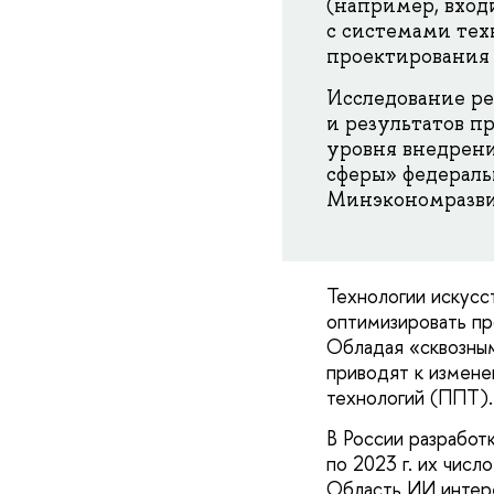
(например, вход
с системами тех
проектирования 
Исследование ре
и результатов п
уровня внедрени
сферы» федераль
Минэкономразви
Технологии искусс
оптимизировать пр
Обладая «сквозны
приводят к измен
технологий (ППТ).
В России разработ
по 2023 г. их числ
Область ИИ интере