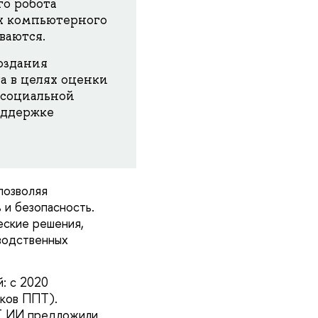
о робота
ях компьютерного
ваются.
оздания
а в целях оценки
 социальной
оддержке
позволяя
 и безопасность.
еские решения,
водственных
: с 2020
иков ППТ).
ППТ ИИ предложили