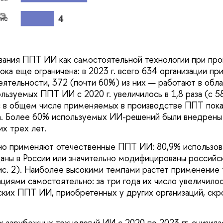
Э
вания ППТ ИИ как самостоятельной технологии при пр
ка еще ограничена: в 2023 г. всего 634 организации пр
еятельности, 372 (почти 60%) из них — работают в обл
ользуемых ППТ ИИ с 2020 г. увеличилось в 1,8 раза (с 5
с в общем числе применяемых в производстве ППТ пока
а. Более 60% используемых ИИ-решений были внедрены
х трех лет.
но применяют отечественные ППТ ИИ: 80,9% использова
аны в России или значительно модифицированы российс
ис. 2). Наиболее высокими темпами растет применение 
циями самостоятельно: за три года их число увеличилос
ских ППТ ИИ, приобретенных у других организаций, ск
 зарубежных технологий ИИ с 2020 по 2023 гг. снизилас