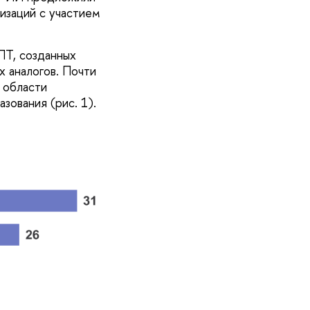
низаций с участием
ПТ, созданных
х аналогов. Почти
 области
зования (рис. 1).