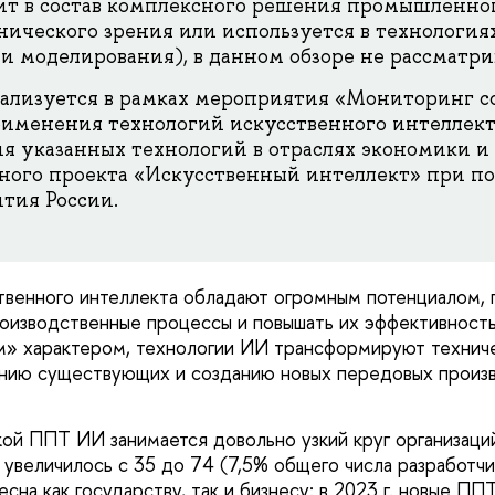
ит в состав комплексного решения промышленног
нического зрения или используется в технологи
и моделирования), в данном обзоре не рассматри
ализуется в рамках мероприятия «Мониторинг с
рименения технологий искусственного интеллект
я указанных технологий в отраслях экономики и
ного проекта «Искусственный интеллект» при п
тия России.
твенного интеллекта обладают огромным потенциалом, 
оизводственные процессы и повышать их эффективность
м» характером, технологии ИИ трансформируют технич
ению существующих и созданию новых передовых произ
кой ППТ ИИ занимается довольно узкий круг организаций
о увеличилось с 35 до 74 (7,5% общего числа разработч
сна как государству, так и бизнесу: в 2023 г. новые 