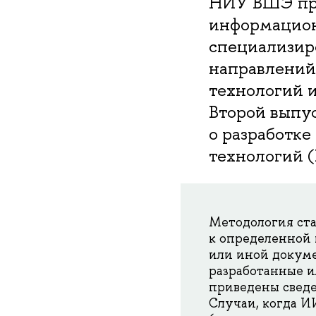
НИУ ВШЭ пре
информацион
специализир
направлений 
технологий и
Второй выпус
о разработке
технологий (
Методология ст
к определенной 
или иной докуме
разработанные и
приведены сведе
Случаи, когда И