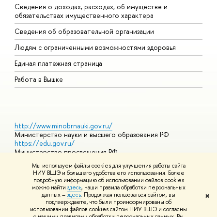
Сведения о доходах, расходах, об имуществе и
Б
обязательствах имущественного характера
О
Сведения об образовательной организации
О
Людям с ограниченными возможностями здоровья
Единая платежная страница
Работа в Вышке
http://www.minobrnauki.gov.ru/
Министерство науки и высшего образования РФ
https://edu.gov.ru/
Министерство просвещения РФ
https://elearning.hse.ru/mooc
Мы используем файлы cookies для улучшения работы сайта
Массовые открытые онлайн-курсы
НИУ ВШЭ и большего удобства его использования. Более
подробную информацию об использовании файлов cookies
можно найти
здесь
, наши правила обработки персональных
данных –
здесь
. Продолжая пользоваться сайтом, вы
✖
© НИУ ВШЭ 1993–2026
Адреса и контакты
Условия
подтверждаете, что были проинформированы об
использования материалов
Политика конфиденциальности
Карта
использовании файлов cookies сайтом НИУ ВШЭ и согласны
сайта
с нашими правилами обработки персональных данных. Вы