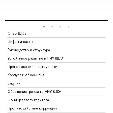
О ВЫШКЕ
Цифры и факты
Л
Руководство и структура
Д
Устойчивое развитие в НИУ ВШЭ
О
Преподаватели и сотрудники
П
Корпуса и общежития
В
Закупки
П
Обращения граждан в НИУ ВШЭ
А
Фонд целевого капитала
Д
Противодействие коррупции
Ц