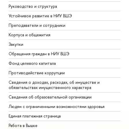
Руководство и структура
Д
Устойчивое развитие в НИУ ВШЭ
О
Преподаватели и сотрудники
П
Корпуса и общежития
В
Закупки
П
Обращения граждан в НИУ ВШЭ
А
Фонд целевого капитала
Д
Противодействие коррупции
Ц
Сведения о доходах, расходах, об имуществе и
Б
обязательствах имущественного характера
О
Сведения об образовательной организации
О
Людям с ограниченными возможностями здоровья
Единая платежная страница
Работа в Вышке