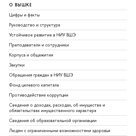
О ВЫШКЕ
Цифры и факты
Л
Руководство и структура
Д
Устойчивое развитие в НИУ ВШЭ
О
Преподаватели и сотрудники
П
Корпуса и общежития
В
Закупки
П
Обращения граждан в НИУ ВШЭ
А
Фонд целевого капитала
Д
Противодействие коррупции
Ц
Сведения о доходах, расходах, об имуществе и
Б
обязательствах имущественного характера
О
Сведения об образовательной организации
О
Людям с ограниченными возможностями здоровья