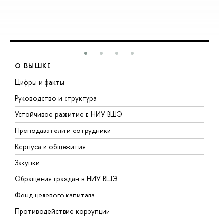
О ВЫШКЕ
Цифры и факты
Л
Руководство и структура
Д
Устойчивое развитие в НИУ ВШЭ
О
Преподаватели и сотрудники
П
Корпуса и общежития
В
Закупки
П
Обращения граждан в НИУ ВШЭ
А
Фонд целевого капитала
Д
Противодействие коррупции
Ц