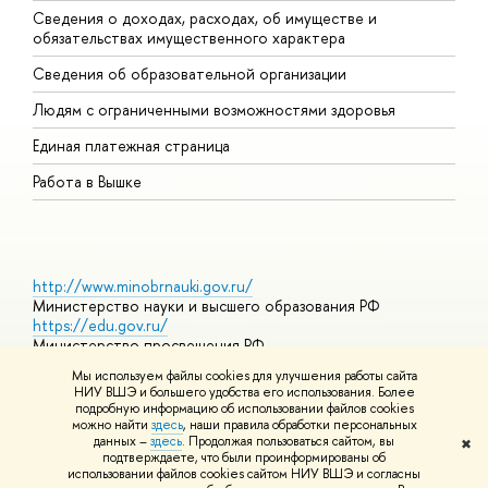
Сведения о доходах, расходах, об имуществе и
Б
обязательствах имущественного характера
О
Сведения об образовательной организации
О
Людям с ограниченными возможностями здоровья
Единая платежная страница
Работа в Вышке
http://www.minobrnauki.gov.ru/
Министерство науки и высшего образования РФ
https://edu.gov.ru/
Министерство просвещения РФ
https://elearning.hse.ru/mooc
Мы используем файлы cookies для улучшения работы сайта
Массовые открытые онлайн-курсы
НИУ ВШЭ и большего удобства его использования. Более
подробную информацию об использовании файлов cookies
можно найти
здесь
, наши правила обработки персональных
данных –
здесь
. Продолжая пользоваться сайтом, вы
✖
© НИУ ВШЭ 1993–2026
Адреса и контакты
Условия
подтверждаете, что были проинформированы об
использования материалов
Политика конфиденциальности
Карта
использовании файлов cookies сайтом НИУ ВШЭ и согласны
сайта