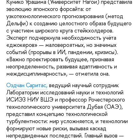
Кунико Урашима (Университет Нагои) представила
эволюцию японского форсайта: от
узкотехнологического прогнозирования (метод
Дельфи) к созданию целостного образа будущего
с участием широкого круга стейкхолдеров.
Эксперт подчеркнула необходимость учёта
«джокеров» — маловероятных, но значимых
событий (прорывы в ИИ, пандемии, кризисы).
«Важно проектировать будущее, признавая
неопределенность, развивая адаптивность и
междисциплинарность», — отметила она.
Оздчан Саритас,
ведущий научный сотрудник
Лаборатории исследований науки и технологий
ИСИЭЗ НИУ ВШЭ и профессор Рочестерского
технологического университета Дубая (ОАЭ),
представил концепцию технологической
турбулентности: мир усложняется, и технологии
формируют новые риски, вызывая каскад
непредвиденных последствий. Главный вызов —