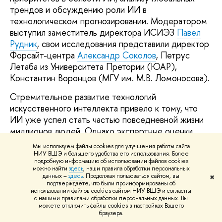
трендов и обсуждению роли ИИ в
технологическом прогнозировании. Модератором
выступил заместитель директора ИСИЭЗ
Павел
Рудник
, свои исследования представили директор
Форсайт-центра
Александр Соколов
, Петрус
Летаба из Университета Претории (ЮАР),
Константин Воронцов (МГУ им. М.В. Ломоносова).
Стремительное развитие технологий
искусственного интеллекта привело к тому, что
ИИ уже успел стать частью повседневной жизни
миллионов людей. Однако экспертные оценки
значимости ИИ для экономики и общества
Мы используем файлы cookies для улучшения работы сайта
неоднозначны. Сдержанные прогнозы отводят ИИ
НИУ ВШЭ и большего удобства его использования. Более
подробную информацию об использовании файлов cookies
скромную роль одного из инструментов
можно найти
здесь
, наши правила обработки персональных
повышения эффективности, а наиболее смелые и
данных –
здесь
. Продолжая пользоваться сайтом, вы
✖
подтверждаете, что были проинформированы об
оптимистичные предсказывают радикальные
использовании файлов cookies сайтом НИУ ВШЭ и согласны
социально-экономические трансформации.
с нашими правилами обработки персональных данных. Вы
можете отключить файлы cookies в настройках Вашего
браузера.