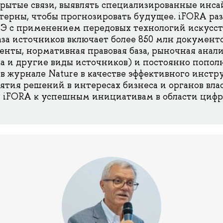
крытые связи, выявлять специализированные инса
ерны, чтобы прогнозировать будущее. iFORA раз
с применением передовых технологий искусст
база источников включает более 850 млн документ
енты, нормативная правовая база, рыночная анали
а и другие виды источников) и постоянно пополня
в журнале Nature в качестве эффективного инстр
тия решений в интересах бизнеса и органов вла
у iFORA к успешным инициативам в области цифр