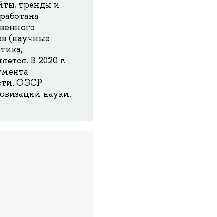
йты, тренды и
работана
венного
ов (научные
тика,
ется. В 2020 г.
умента
сти. ОЭСР
овизации науки.