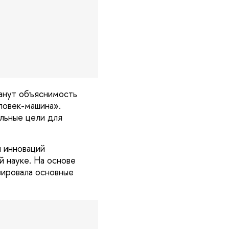
танут объяснимость
ловек-машина».
альные цели для
и инноваций
 науке. На основе
ировала основные