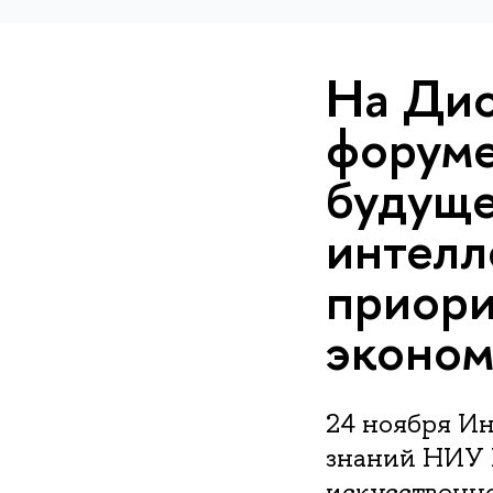
На Дис
форум
будуще
интелл
приори
эконом
24 ноября И
знаний НИУ 
искусственн