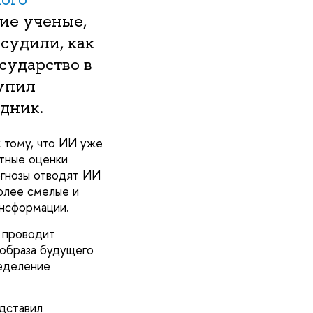
ие ученые,
судили, как
сударство в
упил
дник.
 тому, что ИИ уже
тные оценки
огнозы отводят ИИ
олее смелые и
ансформации.
 проводит
 образа будущего
ределение
дставил