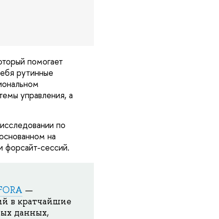
оторый помогает
себя рутинные
сиональном
темы управления, а
-исследовании по
основанном на
и форсайт-сессий.
iFORA
—
ий в кратчайшие
ых данных,