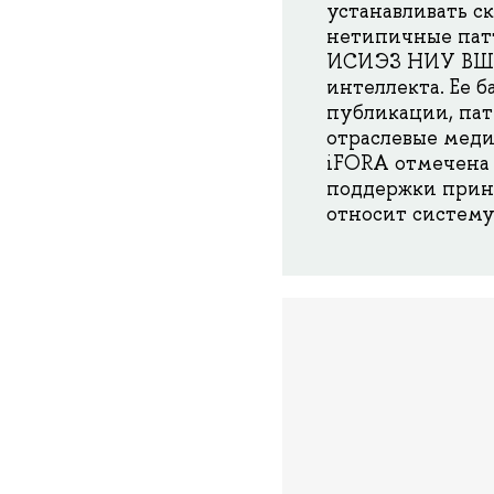
устанавливать с
нетипичные патт
ИСИЭЗ НИУ ВШЭ 
интеллекта. Ее 
публикации, пат
отраслевые меди
iFORA отмечена 
поддержки приня
относит систем