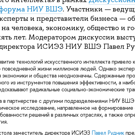
 форума НИУ ВШЭ
. Участники — ведущ
ксперты и представители бизнеса — об
на человека, экономику, общество и го
ять лет. Модератором дискуссии выст
 директора ИСИЭЗ НИУ ВШЭ Павел Ру
витие технологий искусственного интеллекта привело к
ю повседневной жизни миллионов людей. Однако экспер
я экономики и общества неоднозначны. Сдержанные пр
ого из инструментов повышения эффективности, а наиб
едсказывают радикальные социально-экономические тр
а в партнерстве с другими подразделениями НИУ ВШЭ
ическое исследование, направленное на формирование
бованности решений в различных отраслях, а также оп
тия.
 стола заместитель директора ИСИЭЗ
Павел Рудник
пре