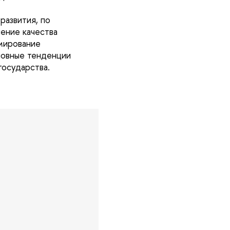
развития, по
ение качества
рмирование
новные тенденции
 государства.