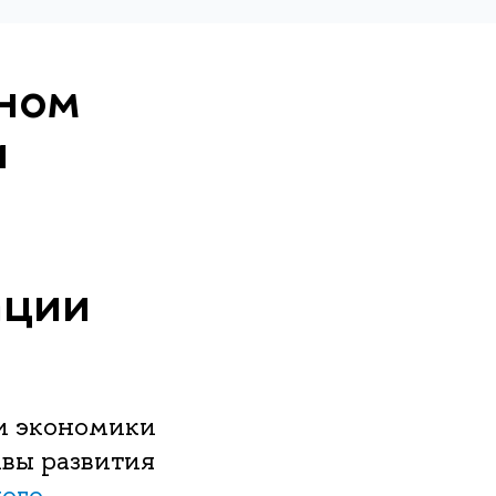
ном
и
ации
 и экономики
вы развития
ого