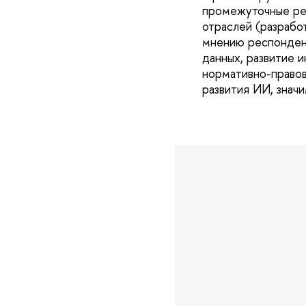
промежуточные рез
отраслей (разрабо
мнению респондент
данных, развитие 
нормативно-правов
развития ИИ, значи