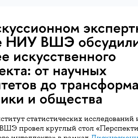
куссионном эксперт
е НИУ ВШЭ обсудил
е искусственного
екта: от научных
тетов до трансформ
ики и общества
нститут статистических исследований
ВШЭ провел круглый стол «Перспекти
ого интеллекта» в рамках
Дискуссионн