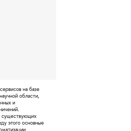
сервисов на базе
научной области,
енных и
ничений.
и существующих
иду этого основные
оматизации