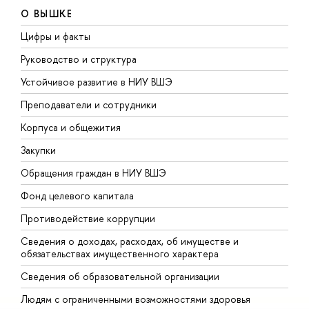
О ВЫШКЕ
Цифры и факты
Л
Руководство и структура
Д
Устойчивое развитие в НИУ ВШЭ
О
Преподаватели и сотрудники
П
Корпуса и общежития
В
Закупки
П
Обращения граждан в НИУ ВШЭ
А
Фонд целевого капитала
Д
Противодействие коррупции
Ц
Сведения о доходах, расходах, об имуществе и
Б
обязательствах имущественного характера
О
Сведения об образовательной организации
О
Людям с ограниченными возможностями здоровья