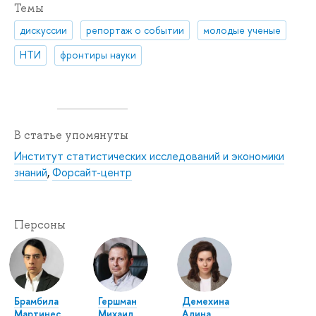
Темы
дискуссии
репортаж о событии
молодые ученые
НТИ
фронтиры науки
В статье упомянуты
Институт статистических исследований и экономики
знаний
,
Форсайт-центр
Персоны
Брамбила
Гершман
Демехина
Мартинес
Михаил
Алина