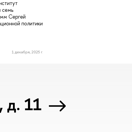
нститут
и семь
амм Сергей
ационной политики
1 декабря, 2025 г.
 д. 11