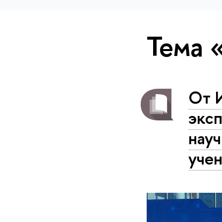
Тема 
От 
экс
нау
уче