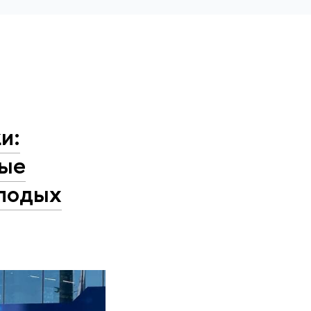
и:
ные
олодых