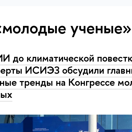
«молодые ученые»
ИИ до климатической повестк
перты ИСИЭЗ обсудили глав
чные тренды на Конгрессе м
ных