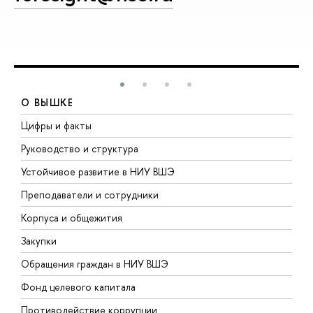
О ВЫШКЕ
Цифры и факты
Л
Руководство и структура
Д
Устойчивое развитие в НИУ ВШЭ
О
Преподаватели и сотрудники
П
Корпуса и общежития
В
Закупки
П
Обращения граждан в НИУ ВШЭ
А
Фонд целевого капитала
Д
Противодействие коррупции
Ц