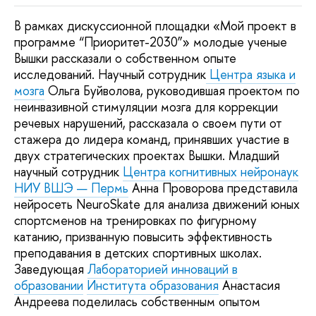
В рамках дискуссионной площадки «Мой проект в
программе “Приоритет-2030”» молодые ученые
Вышки рассказали о собственном опыте
исследований. Научный сотрудник
Центра языка и
мозга
Ольга Буйволова, руководившая проектом по
неинвазивной стимуляции мозга для коррекции
речевых нарушений, рассказала о своем пути от
стажера до лидера команд, принявших участие в
двух стратегических проектах Вышки. Младший
научный сотрудник
Центра когнитивных нейронаук
НИУ ВШЭ — Пермь
Анна Проворова представила
нейросеть NeuroSkate для анализа движений юных
спортсменов на тренировках по фигурному
катанию, призванную повысить эффективность
преподавания в детских спортивных школах.
Заведующая
Лабораторией инноваций в
образовании
Института образования
Анастасия
Андреева поделилась собственным опытом