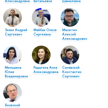
Александровна
Витальевна
Шамилевна
Зизин Андрей
Майбах Олеся
Масютин
Сергеевич
Сергеевна
Алексей
Александрович
Мильшина
Радыгина Анна
Синявский
Юлия
Александровна
Константин
Владимировна
Сергеевич
Яновский