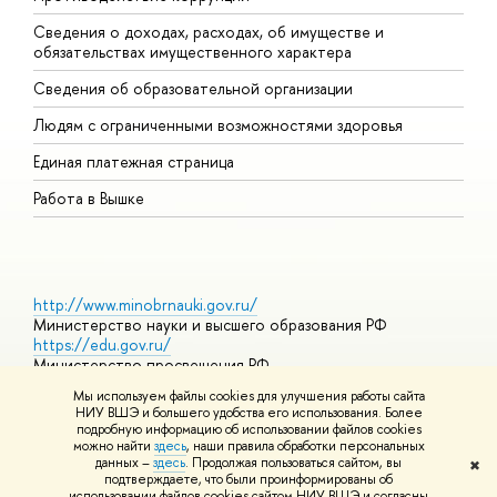
Сведения о доходах, расходах, об имуществе и
Б
обязательствах имущественного характера
О
Сведения об образовательной организации
О
Людям с ограниченными возможностями здоровья
Единая платежная страница
Работа в Вышке
http://www.minobrnauki.gov.ru/
Министерство науки и высшего образования РФ
https://edu.gov.ru/
Министерство просвещения РФ
https://elearning.hse.ru/mooc
Мы используем файлы cookies для улучшения работы сайта
Массовые открытые онлайн-курсы
НИУ ВШЭ и большего удобства его использования. Более
подробную информацию об использовании файлов cookies
можно найти
здесь
, наши правила обработки персональных
данных –
здесь
. Продолжая пользоваться сайтом, вы
✖
© НИУ ВШЭ 1993–2026
Адреса и контакты
Условия
подтверждаете, что были проинформированы об
использования материалов
Политика конфиденциальности
Карта
использовании файлов cookies сайтом НИУ ВШЭ и согласны