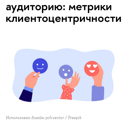
аудиторию: метрики
клиентоцентричности
Использован дизайн pch.vector / Freepik