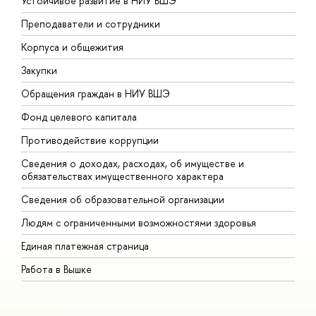
Устойчивое развитие в НИУ ВШЭ
О
Преподаватели и сотрудники
П
Корпуса и общежития
В
Закупки
П
Обращения граждан в НИУ ВШЭ
А
Фонд целевого капитала
Д
Противодействие коррупции
Ц
Сведения о доходах, расходах, об имуществе и
Б
обязательствах имущественного характера
О
Сведения об образовательной организации
О
Людям с ограниченными возможностями здоровья
Единая платежная страница
Работа в Вышке