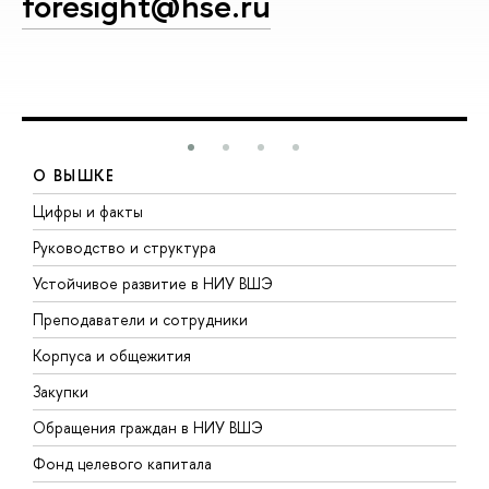
foresight@hse.ru
О ВЫШКЕ
Цифры и факты
Л
Руководство и структура
Д
Устойчивое развитие в НИУ ВШЭ
О
Преподаватели и сотрудники
П
Корпуса и общежития
В
Закупки
П
Обращения граждан в НИУ ВШЭ
А
Фонд целевого капитала
Д