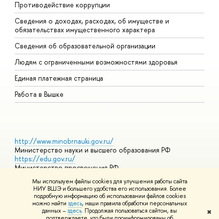
Противодействие коррупции
Ц
Сведения о доходах, расходах, об имуществе и
Б
обязательствах имущественного характера
О
Сведения об образовательной организации
О
Людям с ограниченными возможностями здоровья
Единая платежная страница
Работа в Вышке
http://www.minobrnauki.gov.ru/
Министерство науки и высшего образования РФ
https://edu.gov.ru/
Министерство просвещения РФ
https://elearning.hse.ru/mooc
Мы используем файлы cookies для улучшения работы сайта
Массовые открытые онлайн-курсы
НИУ ВШЭ и большего удобства его использования. Более
подробную информацию об использовании файлов cookies
можно найти
здесь
, наши правила обработки персональных
данных –
здесь
. Продолжая пользоваться сайтом, вы
✖
© НИУ ВШЭ 1993–2026
Адреса и контакты
Условия
подтверждаете, что были проинформированы об