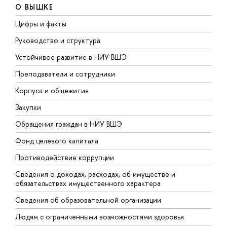
О ВЫШКЕ
Цифры и факты
Л
Руководство и структура
Д
Устойчивое развитие в НИУ ВШЭ
О
Преподаватели и сотрудники
П
Корпуса и общежития
В
Закупки
П
Обращения граждан в НИУ ВШЭ
А
Фонд целевого капитала
Д
Противодействие коррупции
Ц
Сведения о доходах, расходах, об имуществе и
Б
обязательствах имущественного характера
О
Сведения об образовательной организации
О
Людям с ограниченными возможностями здоровья