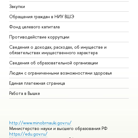
Закупки
П
Обращения граждан в НИУ ВШЭ
А
Фонд целевого капитала
Д
Противодействие коррупции
Ц
Сведения о доходах, расходах, об имуществе и
Б
обязательствах имущественного характера
О
Сведения об образовательной организации
О
Людям с ограниченными возможностями здоровья
Единая платежная страница
Работа в Вышке
http://www.minobrnauki.gov.ru/
Министерство науки и высшего образования РФ
https://edu.gov.ru/