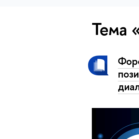
Тема 
Фор
пози
диа