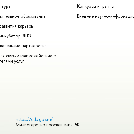
нтура
Конкурсы и гранты
ительное образование
Внешние научно-информаци
развития карьеры
-инкубатор ВШЭ
вательные партнерства
ая связь и взаимодействие с
телями услуг
https://edu.gov.ru/
Министерство просвещения РФ