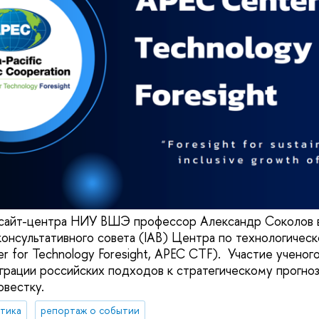
сайт-центра НИУ ВШЭ профессор Александр Соколов в
нсультативного совета (IAB) Центра по технологичес
 for Technology Foresight, APEC CTF). Участие ученого
грации российских подходов к стратегическому прогно
вестку.
итика
репортаж о событии