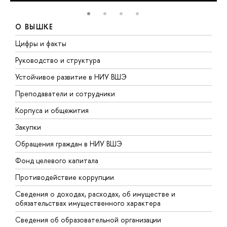
О ВЫШКЕ
Цифры и факты
Л
Руководство и структура
Д
Устойчивое развитие в НИУ ВШЭ
О
Преподаватели и сотрудники
П
Корпуса и общежития
В
Закупки
П
Обращения граждан в НИУ ВШЭ
А
Фонд целевого капитала
Д
Противодействие коррупции
Ц
Сведения о доходах, расходах, об имуществе и
Б
обязательствах имущественного характера
О
Сведения об образовательной организации