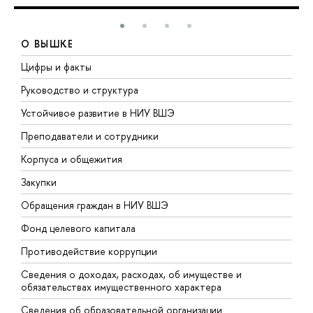
О ВЫШКЕ
Цифры и факты
Л
Руководство и структура
Д
Устойчивое развитие в НИУ ВШЭ
О
Преподаватели и сотрудники
П
Корпуса и общежития
В
Закупки
П
Обращения граждан в НИУ ВШЭ
А
Фонд целевого капитала
Д
Противодействие коррупции
Ц
Сведения о доходах, расходах, об имуществе и
Б
обязательствах имущественного характера
О
Сведения об образовательной организации