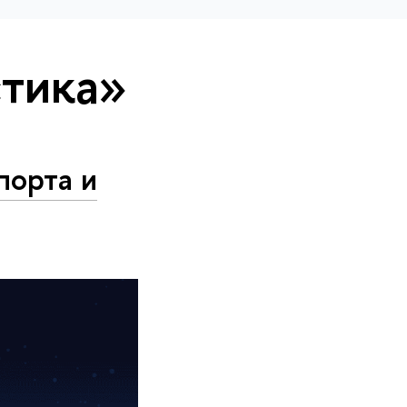
стика»
порта и