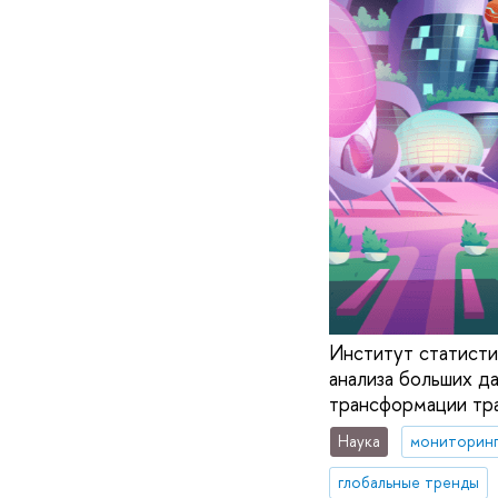
Институт статист
анализа больших д
трансформации тра
Наука
мониторин
глобальные тренды