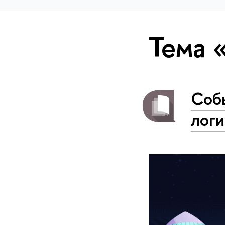
Тема 
Соб
лог