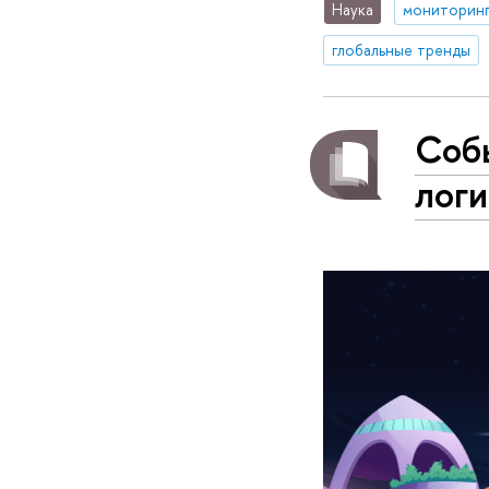
Наука
мониторин
глобальные тренды
Соб
лог