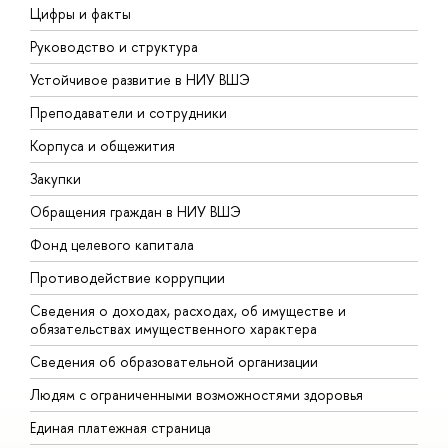
Цифры и факты
Л
Руководство и структура
Д
Устойчивое развитие в НИУ ВШЭ
О
Преподаватели и сотрудники
П
Корпуса и общежития
В
Закупки
П
Обращения граждан в НИУ ВШЭ
А
Фонд целевого капитала
Д
Противодействие коррупции
Ц
Сведения о доходах, расходах, об имуществе и
Б
обязательствах имущественного характера
О
Сведения об образовательной организации
О
Людям с ограниченными возможностями здоровья
Единая платежная страница