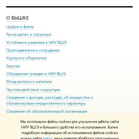
О ВЫШКЕ
ОБ
Цифры и факты
Ли
Руководство и структура
Дов
Устойчивое развитие в НИУ ВШЭ
Ол
Преподаватели и сотрудники
При
Корпуса и общежития
Вы
Закупки
При
Обращения граждан в НИУ ВШЭ
Ас
Фонд целевого капитала
До
Противодействие коррупции
Цен
Сведения о доходах, расходах, об имуществе и
Би
обязательствах имущественного характера
Об
Сведения об образовательной организации
Обр
Людям с ограниченными возможностями здоровья
Мы используем файлы cookies для улучшения работы сайта
Единая платежная страница
НИУ ВШЭ и большего удобства его использования. Более
подробную информацию об использовании файлов cookies
Работа в Вышке
можно найти
здесь
, наши правила обработки персональных